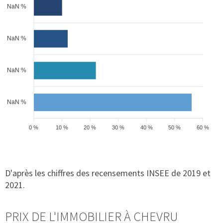
NaN %
NaN %
NaN %
NaN %
0 %
10 %
20 %
30 %
40 %
50 %
60 %
D'après les chiffres des recensements INSEE de 2019 et
2021.
PRIX DE L'IMMOBILIER À CHEVRU