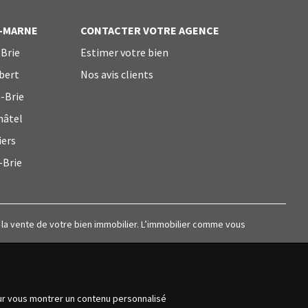
T-MARNE
CONTACTER VOTRE AGENCE
Brie
Estimer votre bien
bert
Nos avis clients
-Brie
hâtel
iers
-Brie
à la vente de votre bien immobilier. L’immobilier comme vous
our vous montrer un contenu personnalisé