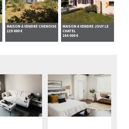
MAISON A VENDRE
CHENOISE
MAISON A VENDRE
JOUY LE
Maiso
229 000 €
CHATEL
VEND
264 000 €
279 00