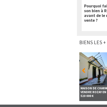
Pourquoi fa
son bien à 
avant de le
vente ?
BIENS LES 
Briarde A VENDRE
APPARTEMENT 3 pièces
MAISON DE CHARM
 CHATEL
avec balcon A VENDRE
VENDRE
ROZAY EN 
NOISIEL
520 000 €
244 000 €