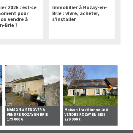
er 2026 : est-ce
Immobilier à Rozay-en-
moment pour
Brie : vivre, acheter,
 ou vendre à
s'installer
n-Brie ?
MAISON à RENOVER A
Maison traditionnelle A
INVES
VENDRE
ROZAY EN BRIE
VENDRE
ROZAY EN BRIE
A VEN
179 000 €
279 000 €
159 00