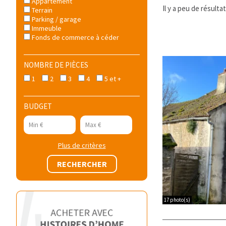
Appartement
Il y a peu de résult
Terrain
Parking / garage
Immeuble
Fonds de commerce à céder
NOMBRE DE PIÈCES
1
2
3
4
5 et +
BUDGET
Plus de critères
17 photo(s)