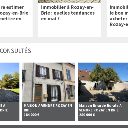
ire estimer
Immobilier à Rozay-en-
Immobili
Rozay-en-Brie
Brie : quelles tendances
le bon 
 mettre en
en mai ?
acheter
Rozay-e
+ CONSULTÉS
E A
MAISON A VENDRE
ROZAY EN
Maison Briarde Rurale A
BRIE
BRIE
VENDRE
ROZAY EN BRIE
184 000 €
280 000 €