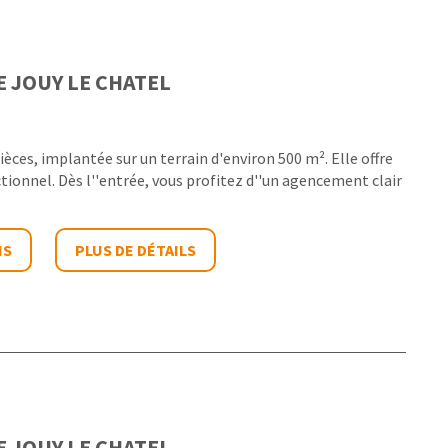
E
JOUY LE CHATEL
ièces, implantée sur un terrain d'environ 500 m². Elle offre
tionnel. Dès l''entrée, vous profitez d''un agencement clair
IS
PLUS DE DÉTAILS
E
JOUY LE CHATEL