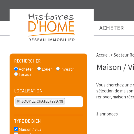
ACHETER
Accueil
>
Secteur Ro
RECHERCHER
Maison / V
Acheter
Louer
Investir
Locaux
Vous cherchez une m
LOCALISATION
sélection de maisons
rénover, maison récen
JOUY LE CHATEL (77970)
3
annonces
TYPE DE BIEN
Maison / villa