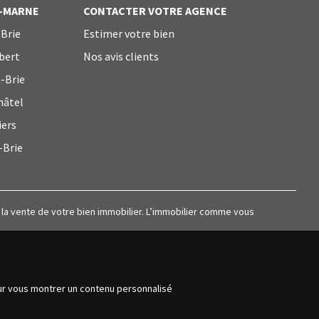
T-MARNE
CONTACTER VOTRE AGENCE
Brie
Estimer votre bien
bert
Nos avis clients
-Brie
hâtel
iers
-Brie
à la vente de votre bien immobilier. L’immobilier comme vous
our vous montrer un contenu personnalisé