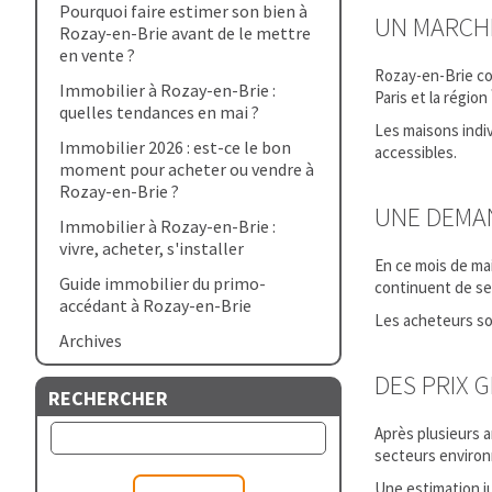
Pourquoi faire estimer son bien à
UN MARCH
Rozay-en-Brie avant de le mettre
en vente ?
Rozay-en-Brie con
Immobilier à Rozay-en-Brie :
Paris et la région
quelles tendances en mai ?
Les maisons indiv
Immobilier 2026 : est-ce le bon
accessibles.
moment pour acheter ou vendre à
Rozay-en-Brie ?
UNE DEMAN
Immobilier à Rozay-en-Brie :
vivre, acheter, s'installer
En ce mois de mai
Guide immobilier du primo-
continuent de se
accédant à Rozay-en-Brie
Les acheteurs son
Archives
DES PRIX 
RECHERCHER
Après plusieurs a
secteurs environ
Une estimation j