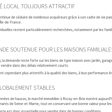
É LOCAL TOUJOURS ATTRACTIF
tinue de séduire de nombreux acquéreurs grâce à son cadre de vie paisib
 Île-de-France.
iduelles restent particulièrement recherchées, notamment par les famille
DE SOUTENUE POUR LES MAISONS FAMILIALE
, la demande reste forte sur les biens de type maison avec jardin, gara
 vendre dans des délais relativement courts.
t cependant plus attentifs à la qualité des biens, à leur performance én
GLOBALEMENT STABLES
nnées de hausse, le marché immobilier à Rozay-en-Brie montre aujourd'hu
nants de Seine-et-Marne, tout en conservant une bonne valeur pour le
uste est donc essentielle pour vendre dans de bonnes conditions.