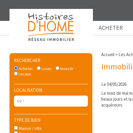
ACHETER
Accueil
>
Les Actu
RECHERCHER
Immobilie
Acheter
Louer
Investir
Locaux
Le 04/05/2026
LOCALISATION
Le mois de mai m
beaux jours et la
acquéreurs.
TYPE DE BIEN
Maison / villa