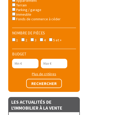
Appartement
Terrain
Parking / garage
Immeuble
Fonds de commerce à céder
NOMBRE DE PIÈCES
1
2
3
4
5 et +
BUDGET
Plus de critères
LES ACTUALITÉS DE
L'IMMOBILIER À LA VENTE