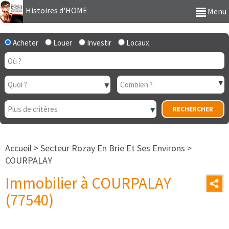
Histoires d'HOME
Menu
Acheter
Louer
Investir
Locaux
Accueil
>
Secteur Rozay En Brie Et Ses Environs
>
COURPALAY
Immobilier à COURPALAY
(77540)