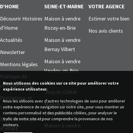
D'HOME
SEINE-ET-MARNE
VOTRE AGENCE
Découvrir Histoires
Maison à vendre
Estimer votre bien
d'Home
Rozay-en-Brie
Nos avis clients
Actualités
Maison à vendre
Bernay Vilbert
Newsletter
Maison à vendre
Mentions légales
Vaudoy-en-Brie
Politique de
Maison à vendre
Nous utilisons des cookies sur ce site pour améliorer votre
confidentialité
expérience utilisateur.
Jouy-le-Châtel
Prestations et
Nous les utilisons avec d'autres technologies de suivi pour améliorer
Maison à vendre
tarifs
votre expérience de navigation sur notre site, pour vous montrer un
Coulommiers
contenu personnalisé et des publicités ciblées, pour analyser le
Rejoindre Histoires
trafic de notre site et pour comprendre la provenance de nos
visiteurs.
Maison à vendre
d'HOME