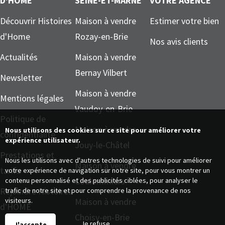
D'HOME
SEINE-ET-MARNE
VOTRE AGENCE
Découvrir Histoires
Maison à vendre
Estimer votre bien
d'Home
Rozay-en-Brie
Nos avis clients
Actualités
Maison à vendre
Bernay Vilbert
Newsletter
Maison à vendre
Mentions légales
Vaudoy-en-Brie
Politique de
Maison à vendre
Nous utilisons des cookies sur ce site pour améliorer votre
confidentialité
expérience utilisateur.
Jouy-le-Châtel
Prestations et
Nous les utilisons avec d'autres technologies de suivi pour améliorer
Maison à vendre
tarifs
votre expérience de navigation sur notre site, pour vous montrer un
Coulommiers
contenu personnalisé et des publicités ciblées, pour analyser le
Rejoindre Histoires
trafic de notre site et pour comprendre la provenance de nos
visiteurs.
Maison à vendre
d'HOME
Choisy-en-Brie
Je refuse
J'accepte