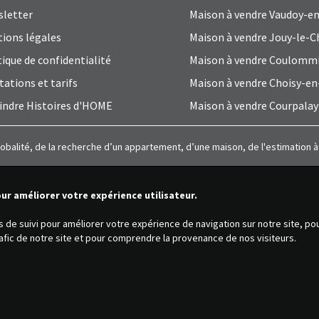
letter
Maison à vendre Vaudoy-en
ions légales
Maison à vendre Jouy-le-C
tique de confidentialité
Maison à vendre Coulomm
tations et tarifs
Maison à vendre Choisy-en
indre Histoires d'HOME
Maison à vendre Courpalay
lobalité, de la recherche d’un appartement, d’une maison, de l'estimation 
our améliorer votre expérience utilisateur.
es de suivi pour améliorer votre expérience de navigation sur notre site, p
trafic de notre site et pour comprendre la provenance de nos visiteurs.