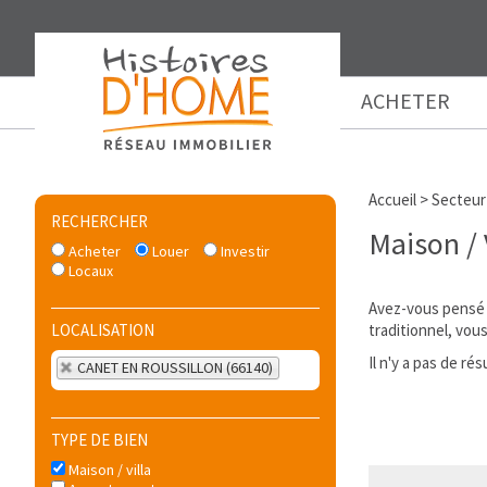
ACHETER
Accueil
>
Secteur
RECHERCHER
Maison /
Acheter
Louer
Investir
Locaux
Avez-vous pensé 
LOCALISATION
traditionnel, vou
Il n'y a pas de r
CANET EN ROUSSILLON (66140)
TYPE DE BIEN
Maison / villa