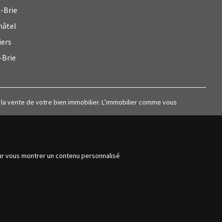
-Brie
hâtel
iers
-Brie
à la vente de votre bien immobilier. L’immobilier comme vous
our vous montrer un contenu personnalisé