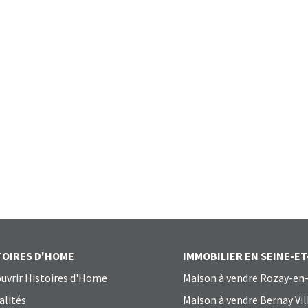
TOIRES D'HOME
IMMOBILIER EN SEINE-E
uvrir Histoires d'Home
Maison à vendre Rozay-en-
alités
Maison à vendre Bernay Vil