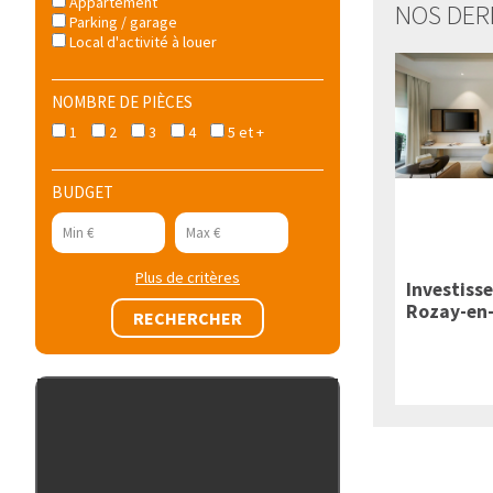
Appartement
NOS DER
Parking / garage
Local d'activité à louer
NOMBRE DE PIÈCES
1
2
3
4
5 et +
BUDGET
Plus de critères
Investiss
Rozay-en-