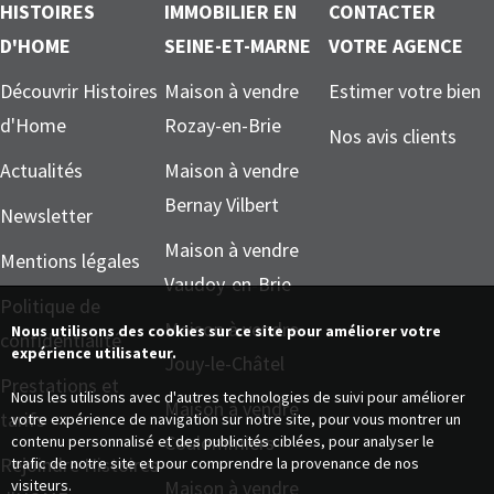
HISTOIRES
IMMOBILIER EN
CONTACTER
D'HOME
SEINE-ET-MARNE
VOTRE AGENCE
Découvrir Histoires
Maison à vendre
Estimer votre bien
d'Home
Rozay-en-Brie
Nos avis clients
Actualités
Maison à vendre
Bernay Vilbert
Newsletter
Maison à vendre
Mentions légales
Vaudoy-en-Brie
Politique de
Maison à vendre
Nous utilisons des cookies sur ce site pour améliorer votre
confidentialité
expérience utilisateur.
Jouy-le-Châtel
Prestations et
Nous les utilisons avec d'autres technologies de suivi pour améliorer
Maison à vendre
tarifs
votre expérience de navigation sur notre site, pour vous montrer un
Coulommiers
contenu personnalisé et des publicités ciblées, pour analyser le
Rejoindre Histoires
trafic de notre site et pour comprendre la provenance de nos
visiteurs.
Maison à vendre