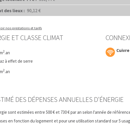
 des lieux :
90,12 €
oir nos prestations et tarifs
GIE ET CLASSE CLIMAT
CONNEX
Cuivre
2
/m
.an
z à effet de serre
2
/m
.an
TIMÉ DES DÉPENSES ANNUELLES D'ÉNERGIE
ie sont estimées entre 500 € et 730 € par an selon l'année de référence
es en fonction du logement et pour une utilisation standard sur 5 usages