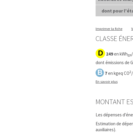
dont pour l'état
Imprimer la fiche
V
CLASSE ÉNER
D
249
en kWh
EP
dont émissions de Ga
B
2
7
en kgeq CO
En savoir plus
MONTANT ES
Les dépenses d'énerg
Estimation de dépens
auxiliaires).