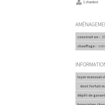
1 chambre
AMÉNAGEME
construit en :
2
chauffage :
indi
INFORMATIO
loyer mensuel c
dont forfait me
dépôt de garanti
honoraires char