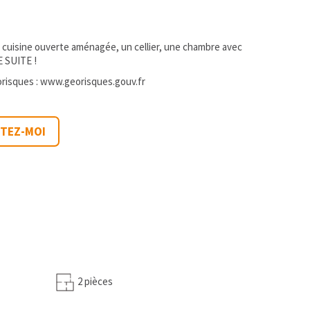
a cuisine ouverte aménagée, un cellier, une chambre avec
E SUITE !
orisques :
www.georisques.gouv.fr
CTEZ-MOI
2 pièces