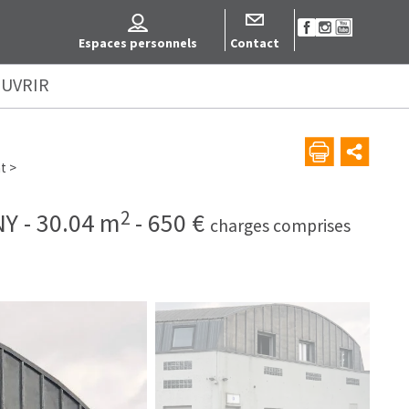
Espaces personnels
Contact
UVRIR
t
>
2
NY
-
30.04 m
-
650 €
charges comprises