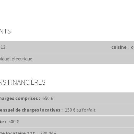
NTS
013
cuisine :
o
viduel electrique
NS FINANCIÈRES
harges comprises :
650 €
nsuel de charges locatives :
150 € au forfait
e :
500 €
ge locataire TTC :
330,44 €