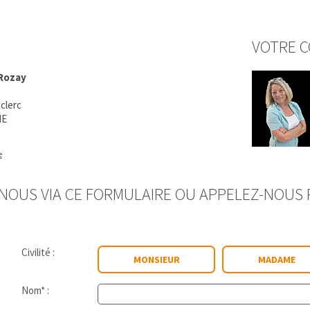
VOTRE C
 Rozay
clerc
IE
e
OUS VIA CE FORMULAIRE OU APPELEZ-NOUS P
Civilité :
MONSIEUR
MADAME
Nom* :