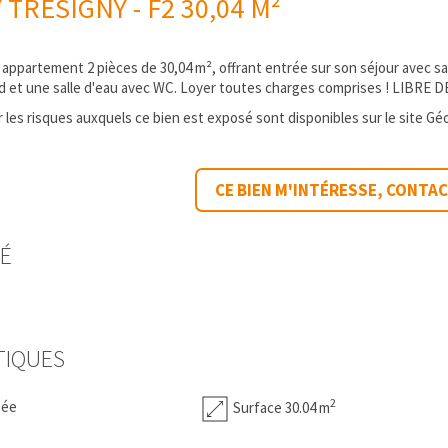
TRESIGNY - F2 30,04 M²
 appartement 2 pièces de 30,04 m², offrant entrée sur son séjour avec s
d et une salle d'eau avec WC. Loyer toutes charges comprises ! LIBRE D
 les risques auxquels ce bien est exposé sont disponibles sur le site Gé
CE BIEN M'INTÉRESSE, CONTA
TÉ
TIQUES
2
sée
Surface 30.04 m