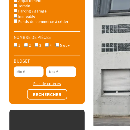
Appartement
Terrain
Parking / garage
Immeuble
Fonds de commerce à céder
NOMBRE DE PIÈCES
1
2
3
4
5 et +
BUDGET
Plus de critères