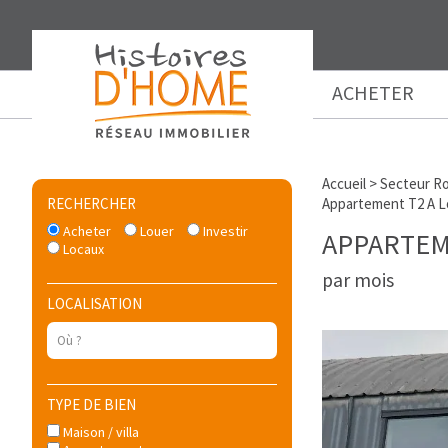
ACHETER
Accueil
>
Secteur Ro
RECHERCHER
Appartement T2 A Lo
Acheter
Louer
Investir
APPARTEM
Locaux
par mois
LOCALISATION
TYPE DE BIEN
Maison / villa