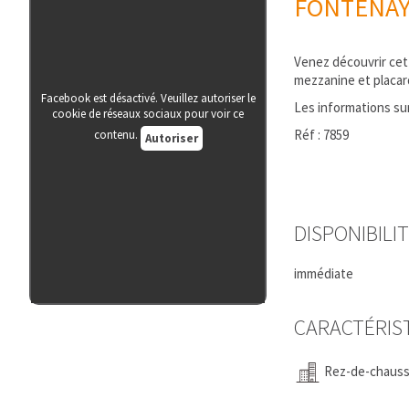
FONTENAY 
Venez découvrir cet
mezzanine et placar
Facebook est désactivé. Veuillez autoriser le
Les informations sur
cookie de réseaux sociaux pour voir ce
Réf : 7859
contenu.
Autoriser
DISPONIBILI
immédiate
CARACTÉRIS
Rez-de-chaus