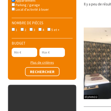
Appartement
Il y a peu de rés
Parking / garage
Local d'activité à louer
NOMBRE DE PIÈCES
1
2
3
4
5 et +
BUDGET
Plus de critères
10 photo(s)