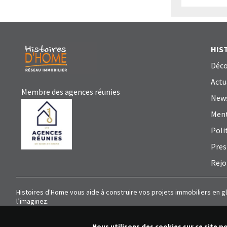
HIS
Déco
Actu
Membre des agences réunies
News
Ment
Poli
Pres
Rejo
Histoires d'Home vous aide à construire vos projets immobiliers en g
l’imaginez.
Nous utilisons des cookies sur ce site p