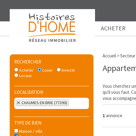
ACHETER
Accueil
>
Secteur
RECHERCHER
Appartem
Acheter
Louer
Investir
Locaux
Vous cherchez un 
LOCALISATION
qu'il vous faut. 
vous accompagner
CHAUMES EN BRIE (77390)
1
annonce
TYPE DE BIEN
Maison / villa