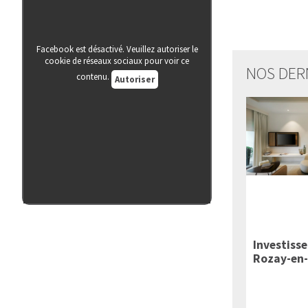
Facebook est désactivé. Veuillez autoriser le
cookie de réseaux sociaux pour voir ce
NOS DER
contenu.
Autoriser
Investiss
Rozay-en-