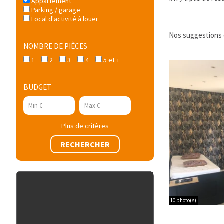
Appartement
Parking / garage
Local d'activité à louer
Nos suggestions d
NOMBRE DE PIÈCES
1
2
3
4
5 et +
BUDGET
Plus de critères
10 photo(s)