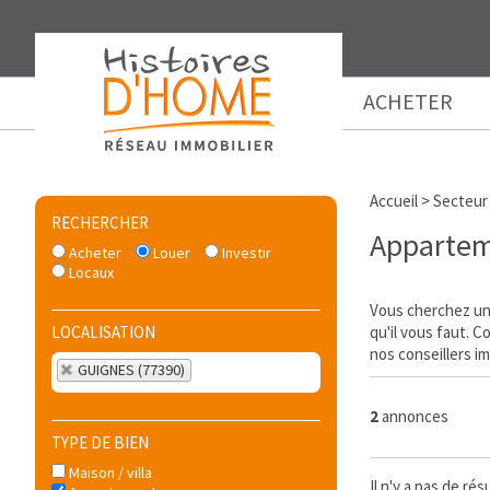
ACHETER
Accueil
>
Secteur
RECHERCHER
Appartem
Acheter
Louer
Investir
Locaux
Vous cherchez un 
LOCALISATION
qu'il vous faut. 
nos conseillers im
GUIGNES (77390)
2
annonces
TYPE DE BIEN
Maison / villa
Il n'y a pas de r