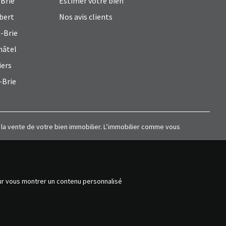
Brie
Estimer votre bien
bert
Nos avis clients
-Brie
hâtel
iers
-Brie
à la vente de votre bien immobilier. L’immobilier comme vous
our vous montrer un contenu personnalisé