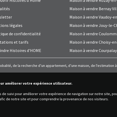
uvrir Histoires d'Home
Maison à vendre Rozay-en-
alités
Maison à vendre Bernay Vil
letter
Maison à vendre Vaudoy-en
ions légales
Maison à vendre Jouy-le-C
tique de confidentialité
Maison à vendre Coulomm
tations et tarifs
Maison à vendre Choisy-en
indre Histoires d'HOME
Maison à vendre Courpalay
lobalité, de la recherche d’un appartement, d’une maison, de l'estimation 
our améliorer votre expérience utilisateur.
es de suivi pour améliorer votre expérience de navigation sur notre site, p
trafic de notre site et pour comprendre la provenance de nos visiteurs.