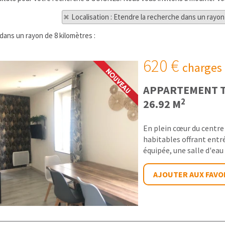
Localisation : Etendre la recherche dans un rayon
ans un rayon de 8 kilomètres :
620 €
charges
APPARTEMENT T
2
26.92 M
En plein cœur du centre 
habitables offrant entré
équipée, une salle d'eau 
AJOUTER AUX FAVO