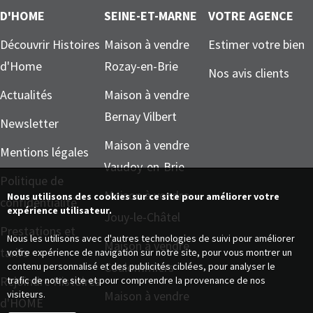
D'HOME
SEINE-ET-MARNE
VOTRE AGENCE
Découvrir Histoires
Maison à vendre
Estimer votre bien
d'Home
Rozay-en-Brie
Nos avis clients
Actualités
Maison à vendre
Bernay Vilbert
Newsletter
Maison à vendre
Mentions légales
Vaudoy-en-Brie
Politique de
Maison à vendre
Nous utilisons des cookies sur ce site pour améliorer votre
confidentialité
expérience utilisateur.
Jouy-le-Châtel
Prestations et
Nous les utilisons avec d'autres technologies de suivi pour améliorer
Maison à vendre
tarifs
votre expérience de navigation sur notre site, pour vous montrer un
Coulommiers
contenu personnalisé et des publicités ciblées, pour analyser le
Rejoindre Histoires
trafic de notre site et pour comprendre la provenance de nos
visiteurs.
Maison à vendre
d'HOME