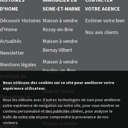
D'HOME
SEINE-ET-MARNE
VOTRE AGENCE
Découvrir Histoires
Maison à vendre
Estimer votre bien
d'Home
Rozay-en-Brie
Nos avis clients
Actualités
Maison à vendre
Bernay Vilbert
Newsletter
Maison à vendre
Mentions légales
Vaudoy-en-Brie
Politique de
Maison à vendre
Nous utilisons des cookies sur ce site pour améliorer votre
confidentialité
expérience utilisateur.
Jouy-le-Châtel
Prestations et
Nous les utilisons avec d'autres technologies de suivi pour améliorer
Maison à vendre
tarifs
votre expérience de navigation sur notre site, pour vous montrer un
Coulommiers
contenu personnalisé et des publicités ciblées, pour analyser le
Rejoindre Histoires
trafic de notre site et pour comprendre la provenance de nos
Maison à vendre
visiteurs.
d'HOME