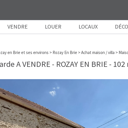
VENDRE
LOUER
LOCAUX
DÉCO
zay en Brie et ses environs
>
Rozay En Brie
>
Achat maison / villa
>
Maiso
iarde A VENDRE
-
ROZAY EN BRIE
-
102