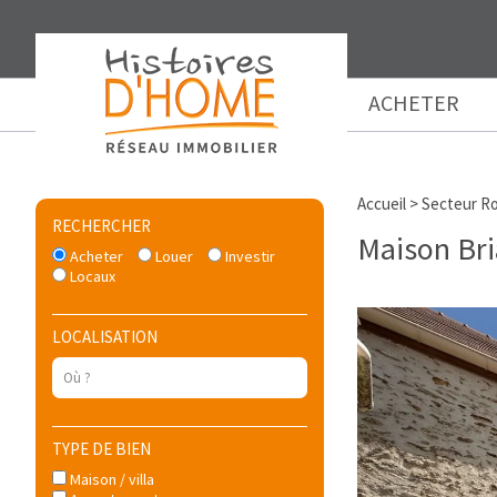
ACHETER
Accueil
>
Secteur Ro
RECHERCHER
Maison Br
Acheter
Louer
Investir
Locaux
LOCALISATION
TYPE DE BIEN
Maison / villa