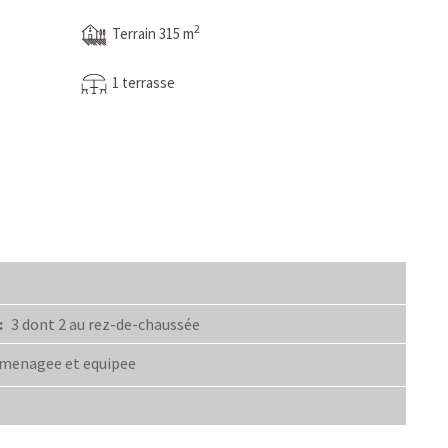
2
Terrain 315 m
1 terrasse
:
3 dont 2 au rez-de-chaussée
menagee et equipee