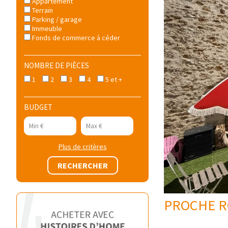
Appartement
Terrain
Parking / garage
Immeuble
Fonds de commerce à céder
NOMBRE DE PIÈCES
1
2
3
4
5 et +
BUDGET
Plus de critères
PROCHE RO