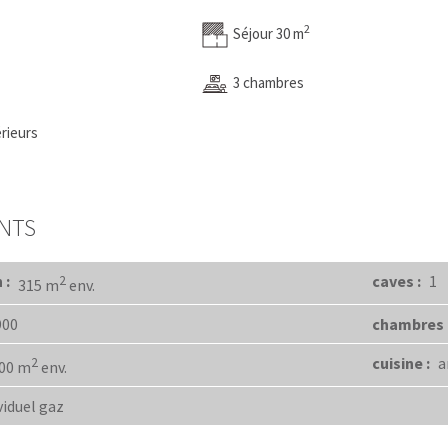
2
Séjour 30 m
3 chambres
rieurs
NTS
 :
caves :
1
2
315 m
env.
900
chambres 
cuisine :
a
2
00 m
env.
viduel gaz