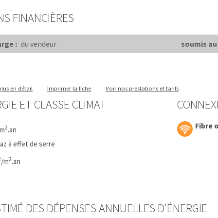
NS FINANCIÈRES
rge :
du vendeur
soumis au 
lus en détail
Imprimer la fiche
Voir nos prestations et tarifs
GIE ET CLASSE CLIMAT
CONNEX
Fibre 
2
/m
.an
z à effet de serre
2
2
/m
.an
TIMÉ DES DÉPENSES ANNUELLES D'ÉNERGIE