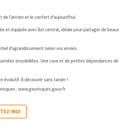
de l'ancien et le confort d'aujourd'hui.
e et équipée avec îlot central, idéale pour partager de beaux
ntiel d'agrandissement selon vos envies.
es journées ensoleillées. Une cave et de petites dépendances de
 évolutif. À découvrir sans tarder !
orisques :
www.georisques.gouv.fr
CTEZ-MOI