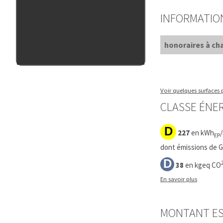
INFORMATIO
honoraires à cha
Voir quelques surfaces p
CLASSE ÉNER
D
227
en kWh
EP
dont émissions de Ga
D
38
en kgeq CO
En savoir plus
MONTANT ES