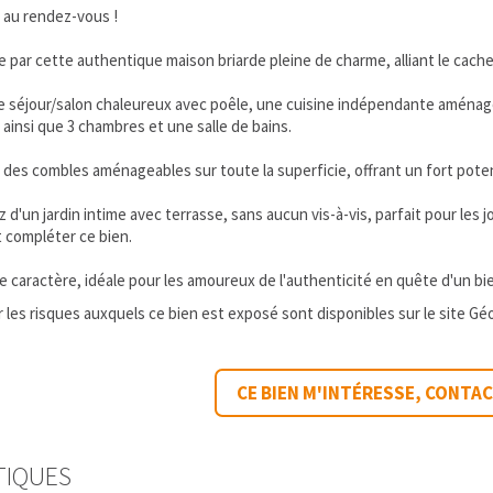
 au rendez-vous !
 par cette authentique maison briarde pleine de charme, alliant le cachet 
le séjour/salon chaleureux avec poêle, une cuisine indépendante aménagé
ainsi que 3 chambres et une salle de bains.
: des combles aménageables sur toute la superficie, offrant un fort pote
tez d'un jardin intime avec terrasse, sans aucun vis-à-vis, parfait pour l
 compléter ce bien.
 caractère, idéale pour les amoureux de l'authenticité en quête d'un bien
 les risques auxquels ce bien est exposé sont disponibles sur le site Gé
CE BIEN M'INTÉRESSE, CONTA
TIQUES