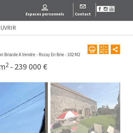
Espaces personnels
Contact
UVRIR
n Briarde A Vendre - Rozay En Brie - 102 M2
2
 m
-
239 000 €