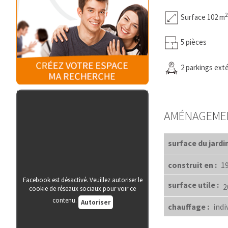
2
Surface 102 m
5 pièces
2 parkings exté
AMÉNAGEME
surface du jardin
construit en :
1
Facebook est désactivé. Veuillez autoriser le
surface utile :
2
cookie de réseaux sociaux pour voir ce
contenu.
Autoriser
chauffage :
indi